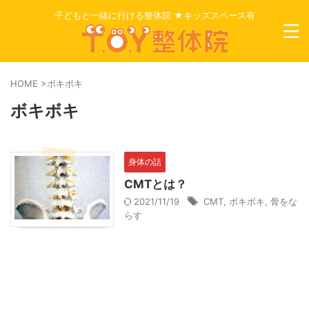
子どもと一緒に行ける整体院 ★キッズスペース有
HOME
>
ボキボキ
ボキボキ
身体の話
CMTとは？
2021/11/19
CMT
,
ボキボキ
,
骨をな
らす