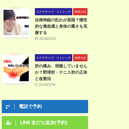
エクササイズ・ストレッチ
身体の話
自律神経の乱れが原因？慢性
的な倦怠感と身体の重さを克
服する
2026/2/25
エクササイズ・ストレッチ
身体の話
肘の痛み、我慢していません
か？野球肘・テニス肘の正体
と改善法
2026/2/16
電話で予約
LINE 友だち追加(予約)