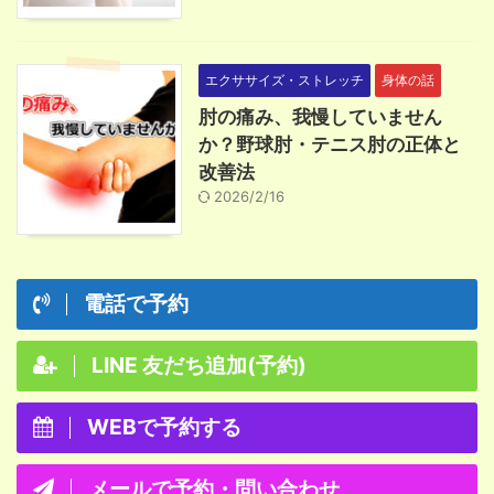
エクササイズ・ストレッチ
身体の話
肘の痛み、我慢していません
か？野球肘・テニス肘の正体と
改善法
2026/2/16
電話で予約
LINE 友だち追加(予約)
WEBで予約する
メールで予約・問い合わせ