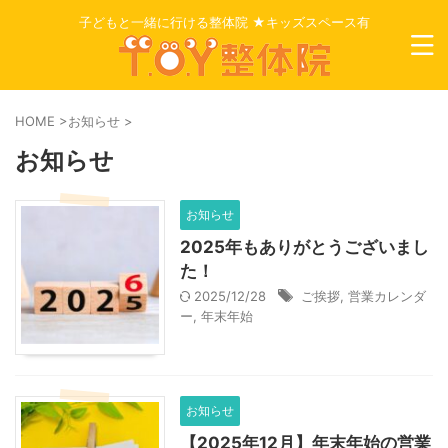
子どもと一緒に行ける整体院 ★キッズスペース有
HOME
>
お知らせ
>
お知らせ
お知らせ
2025年もありがとうございまし
た！
2025/12/28
ご挨拶
,
営業カレンダ
ー
,
年末年始
お知らせ
【2025年12月】年末年始の営業