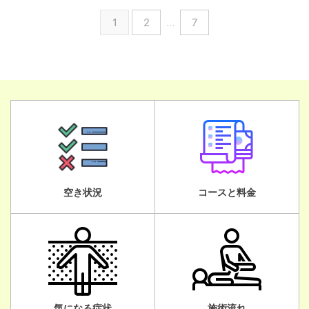
1
2
…
7
空き状況
コースと料金
気になる症状
施術流れ