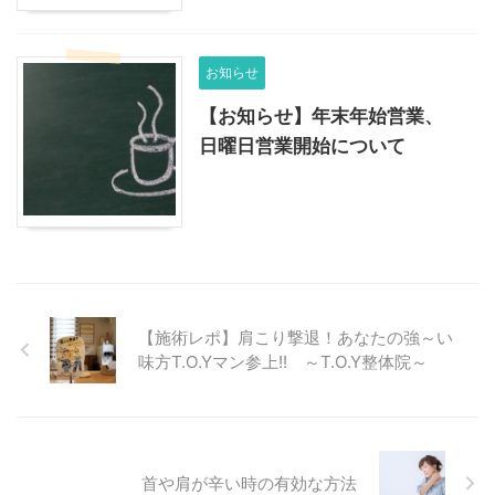
お知らせ
【お知らせ】年末年始営業、
日曜日営業開始について
【施術レポ】肩こり撃退！あなたの強～い
味方T.O.Yマン参上!! ～T.O.Y整体院～
首や肩が辛い時の有効な方法