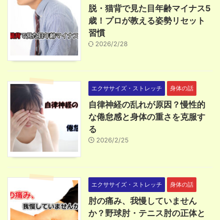
脱・猫背で見た目年齢マイナス5
歳！プロが教える姿勢リセット
習慣
2026/2/28
エクササイズ・ストレッチ
身体の話
自律神経の乱れが原因？慢性的
な倦怠感と身体の重さを克服す
る
2026/2/25
エクササイズ・ストレッチ
身体の話
肘の痛み、我慢していません
か？野球肘・テニス肘の正体と