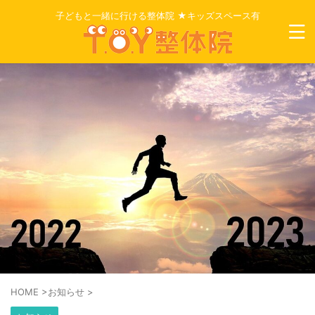
子どもと一緒に行ける整体院 ★キッズスペース有
HOME
>
お知らせ
>