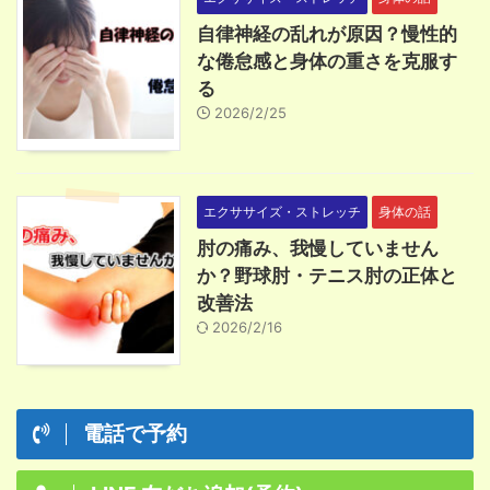
自律神経の乱れが原因？慢性的
な倦怠感と身体の重さを克服す
る
2026/2/25
エクササイズ・ストレッチ
身体の話
肘の痛み、我慢していません
か？野球肘・テニス肘の正体と
改善法
2026/2/16
電話で予約