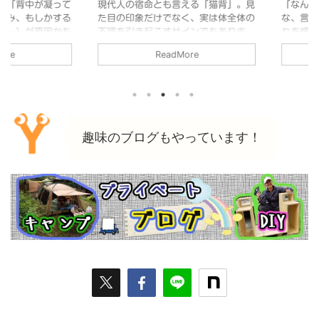
解説
慣
背中が凝って
現代人の宿命とも言える「猫背」。見
「なんとなく
、もしかする
た目の印象だけでなく、実は体全体の
な、言葉に
）が原因かも
不調を引き起こすサインでもありま
れを感じてい
僧帽筋に比べ
す。「自分もそうかも…」と心当たり
間から「帰
ReadMore
肩の動きや美
のある方に向けて、猫背の正体から解
り、寝ても
かせない筋肉
消法までを分かりやすく解説します。
の正体は、
てどこにある
1. 猫背とは？ 猫背とは、本来であれ
体からのSO
か気にするこ
ば緩やかなS字カーブを描いている背
は、多くの人
。 普段気に
骨のうち、胸椎（胸あたりの背骨）が
感」**の原
痛みを経験し
強く後ろに曲がり、肩が内側に入り込
視点から紐解
趣味のブログもやっています！
当たる節もな
んでしまっている状態を指します。
も「倦怠感」
持ち悪いと感
最近では、首が前に突き出る「スマホ
は、一言で言
円筋とは？どこ
首（ストレートネック）」とセットで
れ」の状態*
、肩甲骨の下
起こることが多く、見た目が老けて見
た後のよう
にか ...
えたり、自信がなさそうな印象を ...
り、十分な休息