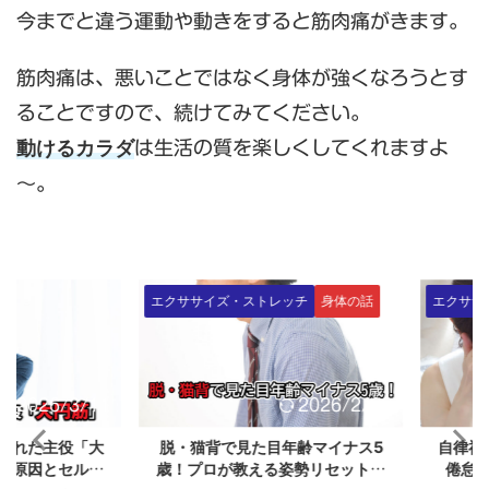
今までと違う運動や動きをすると筋肉痛がきます。
筋肉痛は、悪いことではなく身体が強くなろうとす
ることですので、続けてみてください。
動けるカラダ
は生活の質を楽しくしてくれますよ
～。
エクササイズ・ストレッチ
身体の話
エクササイズ
2026/3/11
2026/2/28
れた主役「大
脱・猫背で見た目年齢マイナス5
自律神経の
原因とセルフ
歳！プロが教える姿勢リセット習
倦怠感と