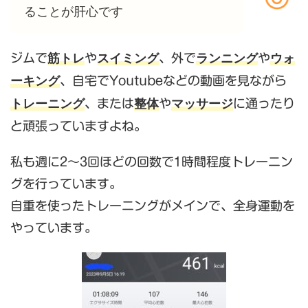
ることが肝心です
筋トレ
スイミング
ランニング
ウォ
ジムで
や
、外で
や
ーキング
、自宅でYoutubeなどの動画を見ながら
トレーニング
整体
マッサージ
、または
や
に通ったり
と頑張っていますよね。
私も週に2～3回ほどの回数で1時間程度トレーニン
グを行っています。
自重を使ったトレーニングがメインで、全身運動を
やっています。