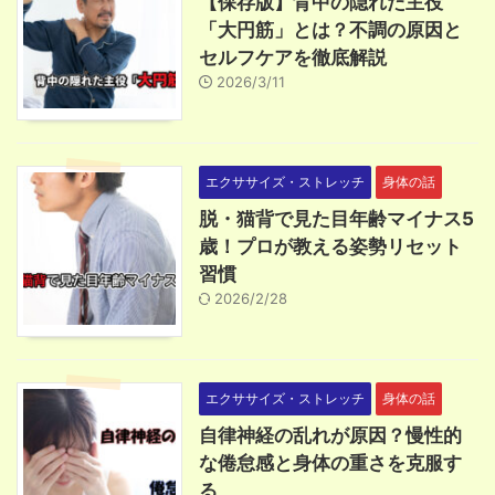
【保存版】背中の隠れた主役
「大円筋」とは？不調の原因と
セルフケアを徹底解説
2026/3/11
エクササイズ・ストレッチ
身体の話
脱・猫背で見た目年齢マイナス5
歳！プロが教える姿勢リセット
習慣
2026/2/28
エクササイズ・ストレッチ
身体の話
自律神経の乱れが原因？慢性的
な倦怠感と身体の重さを克服す
る