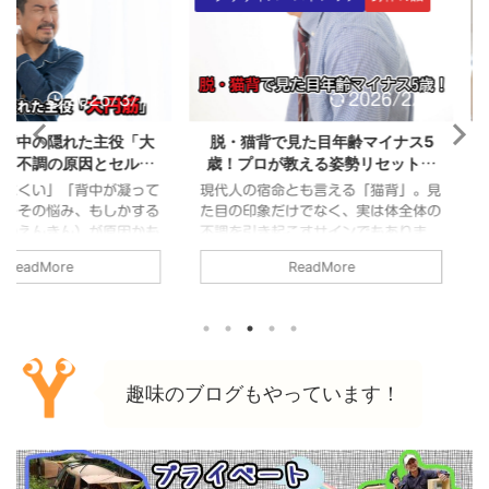
2026/3/11
2026/2/28
れた主役「大
脱・猫背で見た目年齢マイナス5
自律神経の
原因とセルフ
歳！プロが教える姿勢リセット習
倦怠感と
解説
慣
背中が凝って
現代人の宿命とも言える「猫背」。見
「なんとなく
、もしかする
た目の印象だけでなく、実は体全体の
な、言葉に
）が原因かも
不調を引き起こすサインでもありま
れを感じてい
僧帽筋に比べ
す。「自分もそうかも…」と心当たり
間から「帰
ReadMore
肩の動きや美
のある方に向けて、猫背の正体から解
り、寝ても
かせない筋肉
消法までを分かりやすく解説します。
の正体は、
てどこにある
1. 猫背とは？ 猫背とは、本来であれ
体からのSO
か気にするこ
ば緩やかなS字カーブを描いている背
は、多くの人
。 普段気に
骨のうち、胸椎（胸あたりの背骨）が
感」**の原
痛みを経験し
強く後ろに曲がり、肩が内側に入り込
視点から紐解
趣味のブログもやっています！
当たる節もな
んでしまっている状態を指します。
も「倦怠感」
持ち悪いと感
最近では、首が前に突き出る「スマホ
は、一言で言
円筋とは？どこ
首（ストレートネック）」とセットで
れ」の状態*
、肩甲骨の下
起こることが多く、見た目が老けて見
た後のよう
にか ...
えたり、自信がなさそうな印象を ...
り、十分な休息