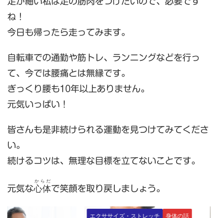
足が細い私は足の筋肉をつけたいので、必要です
ね！
今日も帰ったら走ってみます。
自転車での通勤や筋トレ、ランニングなどを行っ
て、今では腰痛とは無縁です。
ぎっくり腰も10年以上ありません。
元気いっぱい！
皆さんも是非続けられる運動を見つけてみてくださ
い。
続けるコツは、無理な目標を立てないことです。
からだ
心体
元気な
で笑顔を取り戻しましょう。
エクササイズ・ストレッチ
身体の話
エクササイズ